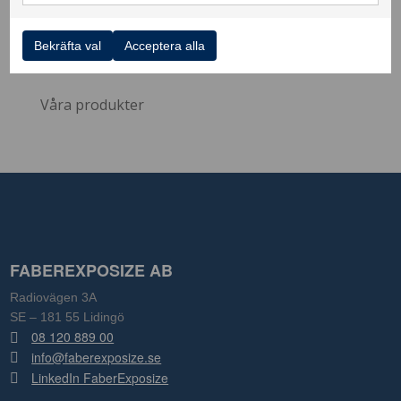
Logga in
Flöde för inlägg
Flöde för kommentarer
Bekräfta val
Acceptera alla
WordPress.org
Våra produkter
FABEREXPOSIZE AB
Radiovägen 3A
SE – 181 55 Lidingö
08 120 889 00
info@faberexposize.se
LinkedIn FaberExposize