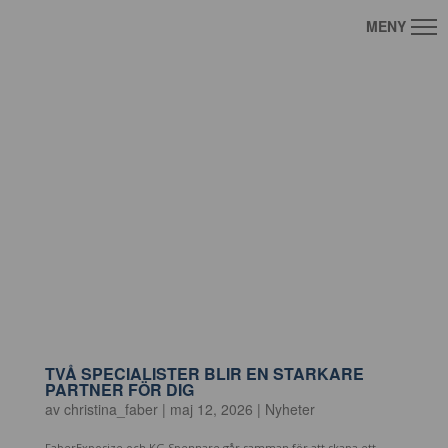
TVÅ SPECIALISTER BLIR EN STARKARE
PARTNER FÖR DIG
av
christina_faber
|
maj 12, 2026
|
Nyheter
FaberExposize och KG Spennare går samman för att skapa ett