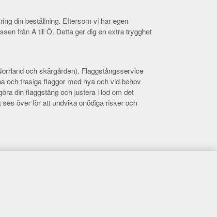
ring din beställning. Eftersom vi har egen
essen från A till Ö. Detta ger dig en extra trygghet
kl. Norrland och skärgården). Flaggstångsservice
itna och trasiga flaggor med nya och vid behov
ngöra din flaggstång och justera i lod om det
 ses över för att undvika onödiga risker och