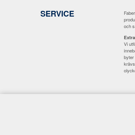
SERVICE
Faber
produk
och s
Extra
Vi ut
inneb
byter
krävs
olyck