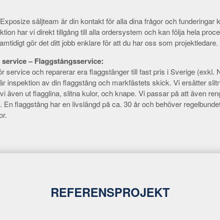
Exposize säljteam är din kontakt för alla dina frågor och funderingar k
tion har vi direkt tillgång till alla ordersystem och kan följa hela proc
amtidigt gör det ditt jobb enklare för att du har oss som projektledare.
 service – Flaggstångsservice:
för service och reparerar era flaggstänger till fast pris i Sverige (ex
är inspektion av din flaggstång och markfästets skick. Vi ersätter sl
 vi även ut flagglina, slitna kulor, och knape. Vi passar på att även re
. En flaggstång har en livslängd på ca. 30 år och behöver regelbundet
or.
REFERENSPROJEKT