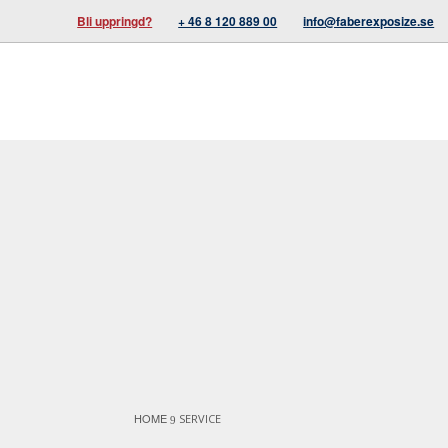
Bli uppringd?
+ 46 8 120 889 00
info@faberexposize.se
HOME
SERVICE
9