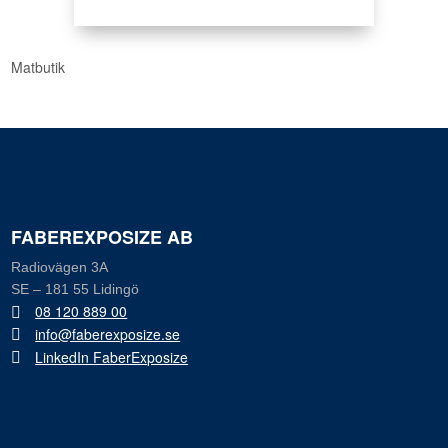
Matbutik
FABEREXPOSIZE AB
Radiovägen 3A
SE – 181 55 Lidingö
08 120 889 00
info@faberexposize.se
LinkedIn FaberExposize