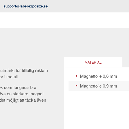
support@faberexposize.se
MATERIAL
märkt för tillfällig reklam
Magnetfolie 0,6 mm
or i metall.
Magnetfolie 0,9 mm
lek som fungerar bra
ävs en starkare magnet.
et möjligt att täcka även