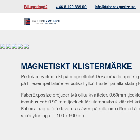
Bli uppringd?
+ 46 8 120 889 00
info@faberexposize.se
MAGNETISKT KLISTERMÄRKE
Perfekta tryck direkt på magnetfolie! Dekalerna lämpar sig ut
på till exempel bilar eller butikshyllor. Fäster på alla släta yt
FaberExposize erbjuder två olika kvaliteter, 0.60mm tjock
inomhus och 0.90 mm tjocklek för utomhusbruk där det kr
Fabers magnetfolie levereras även på rulle och därmed är d
stora ytor, upp till 100 x 900 cm.